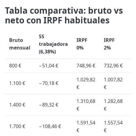
Tabla comparativa: bruto vs
neto con IRPF habituales
SS
Bruto
IRPF
IRPF
I
trabajadora
mensual
0%
2%
5
(6,38%)
800 €
−51,04 €
748,96 €
732,96 €
70
1.029,82
1.007,82
1.100 €
−70,18 €
97
€
€
1.310,68
1.282,68
1.
1.400 €
−89,32 €
€
€
€
1.591,54
1.557,54
1.
1.700 €
−108,46 €
€
€
€